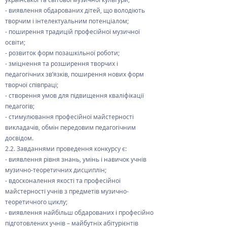
- виявлення обдарованих дітей, що володіють
творчим і інтелектуальним потенціалом;
- поширення традицій професійної музичної
освіти;
- розвиток форм позашкільної роботи;
- зміцнення та розширення творчих і
педагогічних зв’язків, поширення нових форм
творчої співпраці;
- створення умов для підвищення кваліфікації
педагогів;
- стимулювання професійної майстерності
викладачів, обмін передовим педагогічним
досвідом.
2.2. Завданнями проведення конкурсу є:
- виявлення рівня знань, умінь і навичок учнів
музично-теоретичних дисциплін;
- вдосконалення якості та професійної
майстерності учнів з предметів музично-
теоретичного циклу;
- виявлення найбільш обдарованих і професійно
підготовлених учнів – майбутніх абітурієнтів