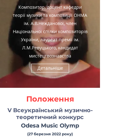
Композитор, доцент кафедри
теорії музики та композиції ОНМА
ім. А.В.Нежданової, член
Національної спілки композиторів
України, лауреат премії ім.
Л.М.Ревуцького, кандидат
мистецтвознавства
Детальніше
Положення
V
Всеукраїнський музично-
теоретичний конкурс
Odesa Music Olymp
(27 березня 2022 року)