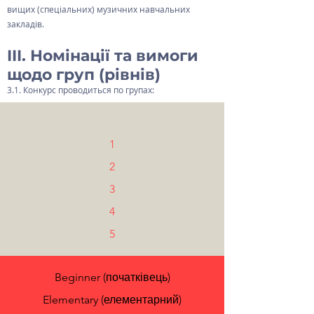
вищих (спеціальних) музичних навчальних
закладів.
III. Номінації та вимоги
щодо груп (рівнів)
3.1. Конкурс проводиться по групах:
Група
1
2
3
4
5
Beginner (початківець)
Elementary (елементарний)