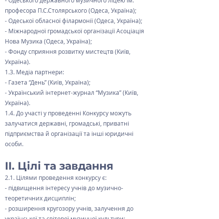
- Одеського державного музичного ліцею ім.
професора П.С.Столярського (Одеса, Україна);
- Одеської обласної філармонії (Одеса, Україна);
- Міжнародної громадської організації Асоціація
Нова Музика (Одеса, Україна);
- Фонду сприяння розвитку мистецтв (Київ,
Україна).
1.3. Медіа партнери:
- Газета “День” (Київ, Україна);
- Український інтернет-журнал “Музика” (Київ,
Україна).
1.4. До участі у проведенні Конкурсу можуть
залучатися державні, громадські, приватні
підприємства й організації та інші юридичні
особи.
II. Цілі та завдання
2.1. Цілями проведення конкурсу є:
- підвищення інтересу учнів до музично-
теоретичних дисциплін;
- розширення кругозору учнів, залучення до
української та світової музичної культури;