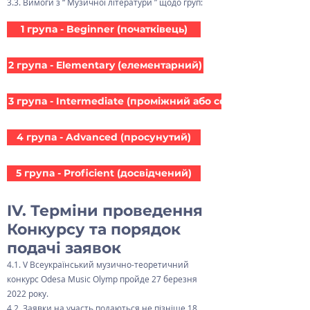
3.3. Вимоги з “ Музичної літератури ” щодо груп:
1 група - Beginner (початківець)
2 група - Elementary (елементарний)
3 група - Intermediate (проміжний або середній рівень)
4 група - Advanced (просунутий)
5 група - Proficient (досвідчений)
IV. Терміни проведення
Конкурсу та порядок
подачі заявок
4.1. V Всеукраїнський музично-теоретичний
конкурс Odesa Music Olymp пройде 27 березня
2022 року.
4.2. Заявки на участь подаються не пізніше 18