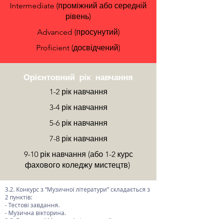
Intermediate (проміжний або середній
рівень)
Advanced (просунутий)
Proficient (досвідчений)
Орієнтовний рік навчання
1-2 рік навчання
3-4 рік навчання
5-6 рік навчання
7-8 рік навчання
9-10 рік навчання (або 1-2 курс
фахового коледжу мистецтв)
3.2. Конкурс з “Музичної літератури” складається з
2 пунктів:
- Тестові завдання.
- Музична вікторина.