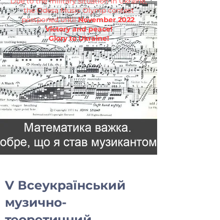
Due to the military situation in Ukraine,
the Odesa Music Olymp contest
postponed until
November 2022
.
Victory and peace!
Glory to Ukraine!
V Всеукраїнський
музично-
теоретичний