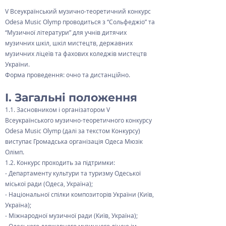
V Всеукраїнський музично-теоретичний конкурс
Odesa Music Olymp проводиться з “Сольфеджіо” та
“Музичної літератури” для учнів дитячих
музичних шкіл, шкіл мистецтв, державних
музичних ліцеїв та фахових коледжів мистецтв
України.
Форма проведення: очно та дистанційно.
I. Загальні положення
1.1. Засновником і організатором V
Всеукраїнського музично-теоретичного конкурсу
Odesa Music Olymp (далі за текстом Конкурсу)
виступає Громадська організація Одеса Мюзік
Олімп.
1.2. Конкурс проходить за підтримки:
- Департаменту культури та туризму Одеської
міської ради (Одеса, Україна);
- Національної спілки композиторів України (Київ,
Україна);
- Міжнародної музичної ради (Київ, Україна);