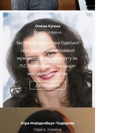
Олена Кучма
Одеса, Україна
Заступник директора Одеської
середньої спеціалізованої
музичної школи-інтернату ім.
П.С.Столярського, кандидат
мистецтвознавства
Детальніше
Кіра Майденберг-Тодорова
Одеса, Україна