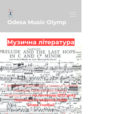
Odesa Music Olymp
Музична література
У зв’язку з військовим станом в Україні
конкурс Odesa Music Olymp
переноситься
на листопад 2022 року
.
Перемоги та мирного неба!
Слава Україні!