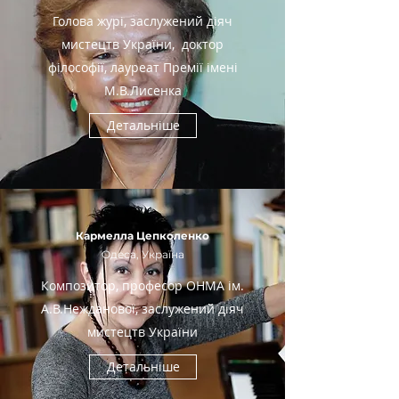
Голова журі, заслужений діяч
мистецтв України, доктор
філософії, лауреат Премії імені
М.В.Лисенка
Детальніше
Кармелла Цепколенко
Одеса, Україна
Композитор, професор ОНМА ім.
А.В.Нежданової, заслужений діяч
мистецтв України
Детальніше