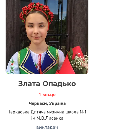
Злата Опадько
1 місце
Черкаси, Україна
Черкаська Дитяча музична школа №1
ім.М.В.Лисенка
викладач