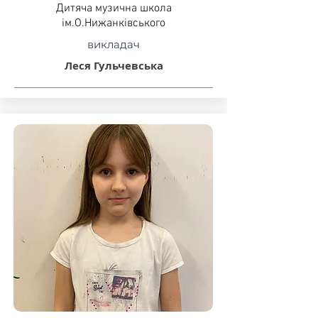
Дитяча музична школа
ім.О.Нижанківського
викладач
Леся Гульчевська