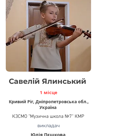
Савелій Ялинський
1 місце
Кривий Ріг, Дніпропетровська обл.,
Україна
КЗСМО "Музична школа №7" КМР
викладач
Юлія Пєшкова