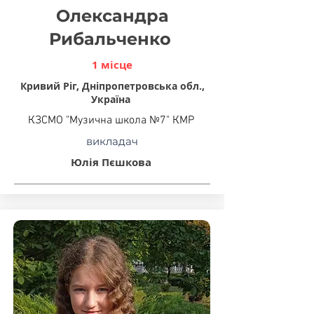
Олександра
Рибальченко
1 місце
Кривий Ріг, Дніпропетровська обл.,
Україна
КЗСМО "Музична школа №7" КМР
викладач
Юлія Пєшкова