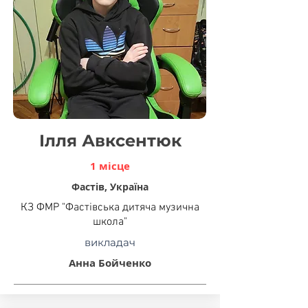
Ілля Авксентюк
1 місце
Фастів, Україна
КЗ ФМР "Фастівська дитяча музична
школа"
викладач
Анна Бойченко