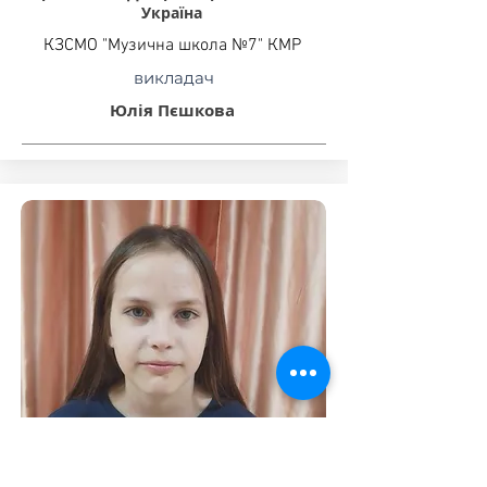
Україна
КЗСМО "Музична школа №7" КМР
викладач
Юлія Пєшкова