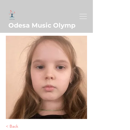
Odesa Music Olymp
< Back