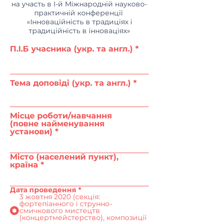
на участь в I-й Міжнародній науково-
практичній конференції
«Інноваційність в традиціях і
традиційність в інноваціях»
П.І.Б учасника (укр. та англ.)
Тема доповіді (укр. та англ.)
Місце роботи/навчання
(повне найменування
установи)
Місто (населений пункт),
країна
Дата проведення
*
3 жовтня 2020 (секція:
фортепіанного і струнно-
смичкового мистецтв
(концертмейстерство), композиції