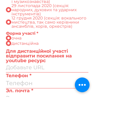
і музикознавства)
29 листопада 2020 (секція:
народних, духових та ударних
інструментів)
12 грудня 2020 (секція: вокального
мистецтва, так само керівники
ансамблів, хорів, оркестрів)
Форма участі
*
очна
дистанційна
Для дистанційної участі
відправити посилання на
youtube ресурс
Телефон
Эл. почта
Я приймаю
Згоду користувача та
дозволяю використовувати мої
персональні дані на законних
підставах.
Завантажити