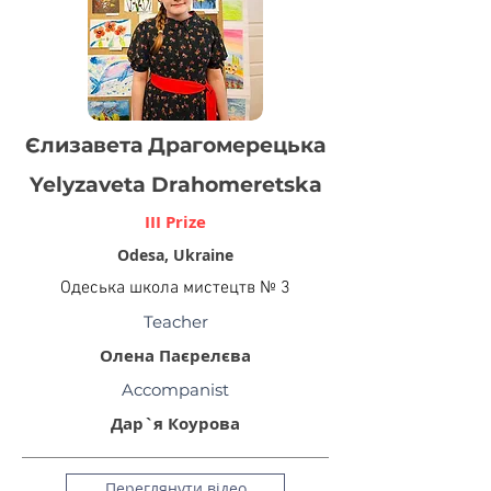
Єлизавета Драгомерецька
Yelyzaveta Drahomeretska
III Prize
Odesa, Ukraine
Одеська школа мистецтв № 3
Teacher
Олена Паєрелєва
Accompanist
Дар`я Коурова
Переглянути відео