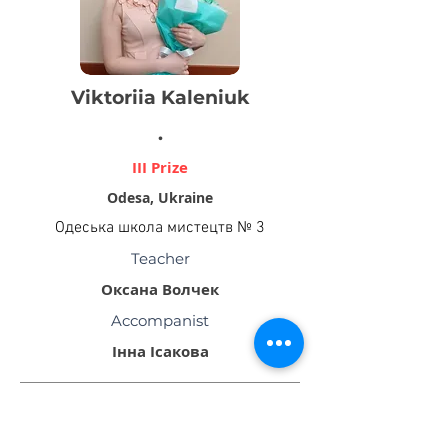
Viktoriia Kaleniuk
.
III Prize
Odesa, Ukraine
Одеська школа мистецтв № 3
Teacher
Оксана Волчек
Accompanist
Інна Ісакова
Переглянути відео