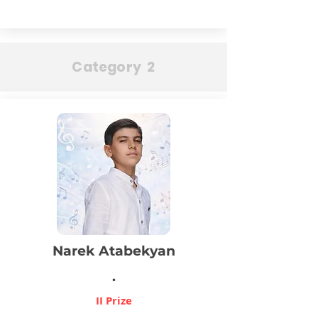
Category 2
Narek Atabekyan
.
II Prize