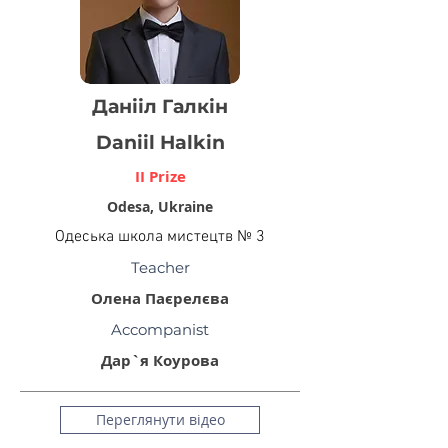
Данііл Галкін
Daniil Halkin
II Prize
Odesa, Ukraine
Одеська школа мистецтв № 3
Teacher
Олена Паєрелєва
Accompanist
Дар`я Коурова
Переглянути відео