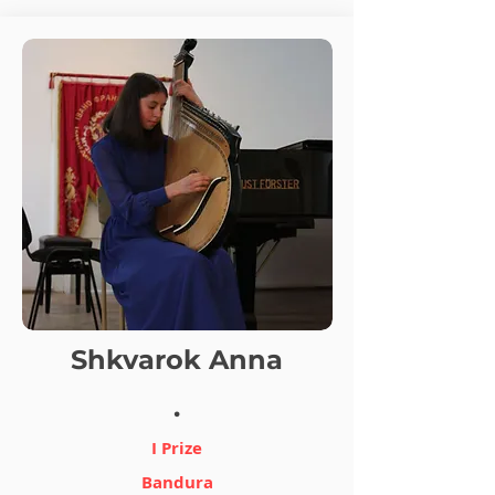
Shkvarok Anna
.
I Prize
Bandura