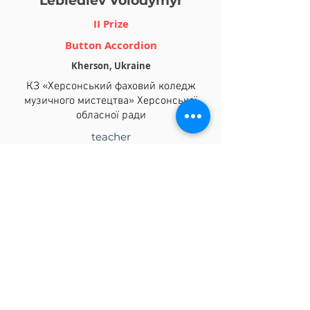
Lebiediev Volodymyr
II Prize
Button Accordion
Kherson, Ukraine
КЗ «Херсонський фаховий коледж
музичного мистецтва» Херсонської
обласної ради
teacher
Чумаченко Олександр
Валентинович
accompanist
.
Переглянути відео