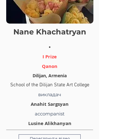
Nane Khachatryan
.
I Prize
Qanon
Dilijan, Armenia
School of the Dilijan State Art College
викладач
Anahit Sargsyan
accompanist
Lusine Alikhanyan
Переглянути відео