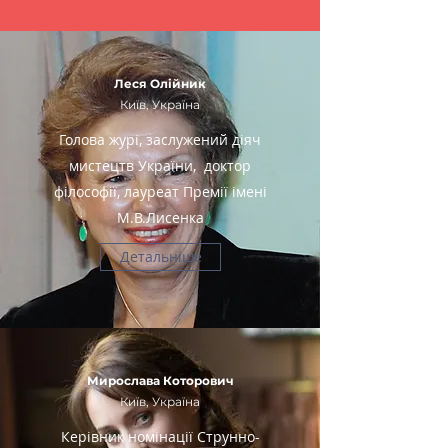
Леся Олійник
Київ, Україна
Голова журі, заслужений діяч
мистецтв України, доктор
філософії, лауреат Премії імені
М.В.Лисенка
Детальніше
Мирослава Которович
Київ, Україна
Керівник номінації Струнно-