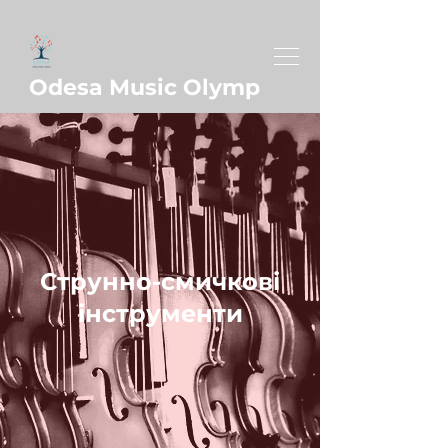
Odesa Music Olymp
Струнно-смичкові
інструменти