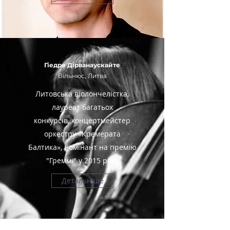
Гіедре Дірванаускайте
Вільнюс, Литва
Литовська віолончелістка,
лауреат багатьох
конкурсів, концертмейстер
оркестру «Кремерата
Балтика», номінант на премію
"Греммі" у 2015 року
Детальніше