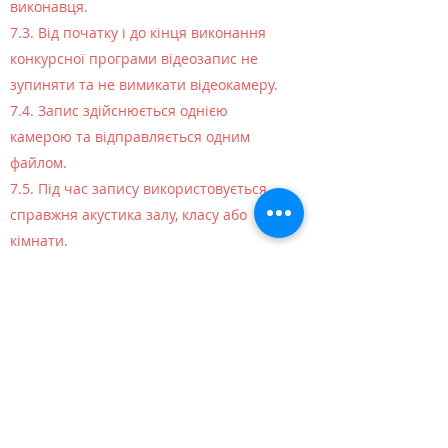
виконавця.
7.3. Від початку і до кінця виконання
конкурсної програми відеозапис не
зупиняти та не вимикати відеокамеру.
7.4. Запис здійснюється однією
камерою та відправляється одним
файлом.
7.5. Під час запису використовується
справжня акустика залу, класу або
кімнати.
7.6. На відеозаписі під час виконання
програми руки та обличчя виконавця
повинні бути показані одним планом.
7.7. Відеозапис зроблений не за
правилами, які вказані у вимогах
розглядатися членами журі не будуть.