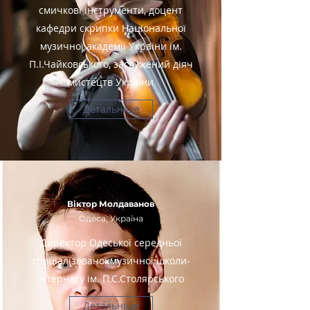
смичкові інструменти, доцент
кафедри скрипки Національної
музичної академії України ім.
П.І.Чайковського, заслужений діяч
мистецтв України
Детальніше
Віктор Молдаванов
Одеса, Україна
Директор Одеської середньої
спеціалізованої музичної школи-
інтернату ім. П.С.Столярського
Детальніше